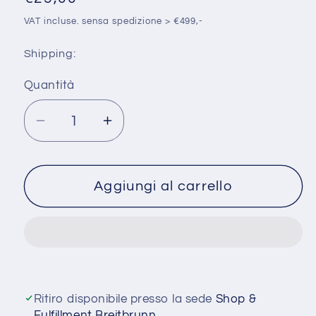
di
VAT incluse. sensa spedizione > €499,-
listino
Shipping:
Quantità
Quantità
Diminuisci
Aumenta
quantità
quantità
per
per
Stecker
Stecker
Aggiungi al carrello
Schutzkappe
Schutzkappe
am
am
Kabel
Kabel
des
des
v2
v2
Motors
Motors
Ritiro disponibile presso la sede
Shop &
Fulfillment Breitbrunn