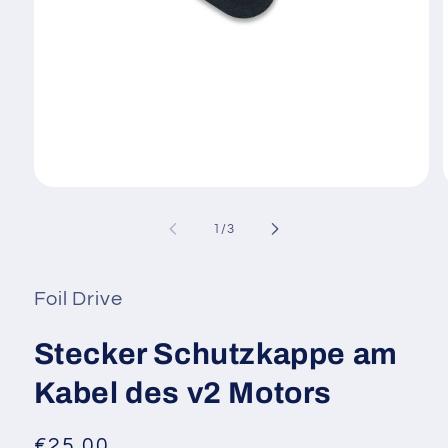
Apri
A
contenuti
c
multimediali
m
su
1
/
3
1
in
i
finestra
f
modale
Foil Drive
Stecker Schutzkappe am
Kabel des v2 Motors
Prezzo
€25,00