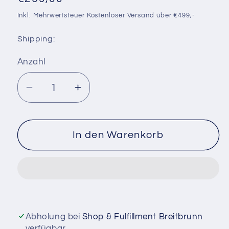
Preis
Inkl. Mehrwertsteuer Kostenloser Versand über €499,-
Shipping:
Anzahl
Anzahl
Verringere
Erhöhe
die
die
Menge
Menge
für
für
In den Warenkorb
Armstrong
Armstrong
Dart
Dart
120
120
Stabilizer
Stabilizer
Abholung bei
Shop & Fulfillment Breitbrunn
verfügbar